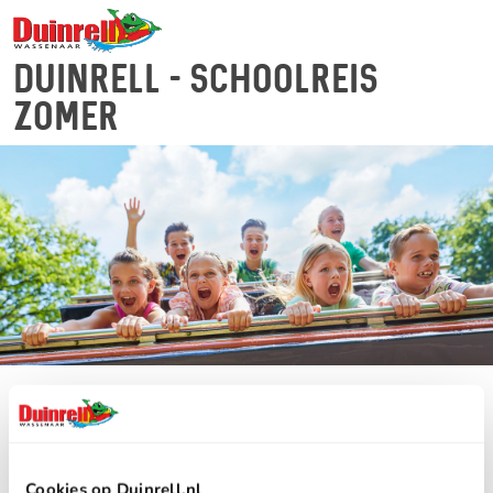
Duinrell - Schoolreis
Zomer
Wanneer wil je ons bezoeken?
Cookies op Duinrell.nl