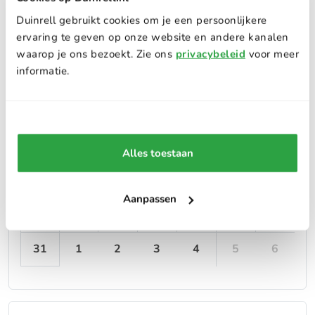
augustus
2026
Duinrell gebruikt cookies om je een persoonlijkere
ervaring te geven op onze website en andere kanalen
ma
di
wo
do
vr
za
zo
waarop je ons bezoekt. Zie ons
privacybeleid
voor meer
informatie.
27
28
29
30
31
1
2
3
4
5
6
7
8
9
10
11
12
13
14
15
16
Alles toestaan
17
18
19
20
21
22
23
Aanpassen
24
25
26
27
28
29
30
31
1
2
3
4
5
6